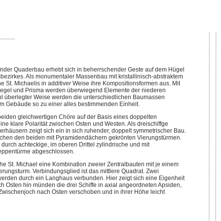
ruhender Quaderbau erhebt sich in beherrschender Geste auf dem Hügel
ezirkes. Als monumentaler Massenbau mit kristallinisch-abstraktem
he St. Michaelis in additiver Weise ihre Kompositionsformen aus. Mit
 Kegel und Prisma werden überwiegend Elemente der niederen
hl überlegter Weise werden die unterschiedlichen Baumassen
dem Gebäude so zu einer alles bestimmenden Einheit.
eiden gleichwertigen Chöre auf der Basis eines doppelten
eine klare Polarität zwischen Osten und Westen. Als dreischiffge
erhäusern zeigt sich ein in sich ruhender, doppelt symmetrischer Bau.
 zwischen den beiden mit Pyramidendächern gekrönten Vierungstürmen.
urch achteckige, im oberen Drittel zylindrische und mit
eppentürme abgeschlossen.
rche St. Michael eine Kombination zweier Zentralbauten mit je einem
ungsturm. Verbindungsglied ist das mittlere Quadrat. Zwei
werden durch ein Langhaus verbunden. Hier zeigt sich eine Eigenheit
 Osten hin münden die drei Schiffe in axial angeordneten Apsiden,
 Zwischenjoch nach Osten verschoben und in ihrer Höhe leicht