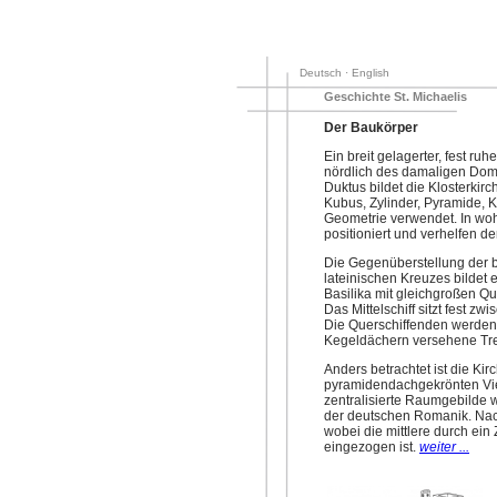
Deutsch · English
Geschichte St. Michaelis
Der Baukörper
Ein breit gelagerter, fest 
nördlich des damaligen Domb
Duktus bildet die Klosterkirc
Kubus, Zylinder, Pyramide,
Geometrie verwendet. In wo
positioniert und verhelfen 
Die Gegenüberstellung der b
lateinischen Kreuzes bildet 
Basilika mit gleichgroßen Qu
Das Mittelschiff sitzt fest
Die Querschiffenden werden d
Kegeldächern versehene Tr
Anders betrachtet ist die Ki
pyramidendachgekrönten Vier
zentralisierte Raumgebilde 
der deutschen Romanik. Nach
wobei die mittlere durch ein
eingezogen ist.
weiter ...